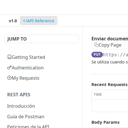
v1.0
API Reference
Enviar documen
JUMP TO
Copy Page
PUT
https://
Getting Started
Se utiliza cuando 
Authentication
My Requests
Recent Requests
REST APIS
TIME
Introducción
Guía de Postman
Body Params
Peticiones de la API