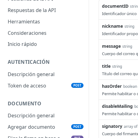
documentID
stri
Respuestas de la API
Identificador únic
Herramientas
nickname
string
Consideraciones
Identificador propo
Inicio rápido
message
string
Cuerpo del correo qu
AUTENTICACIÓN
title
string
Título del correo qu
Descripción general
Token de acceso
POST
hasOrder
boolean
Permite habilitar o 
DOCUMENTO
disableMailing
b
Permite habilitar o 
Descripción general
signatory
Agregar documento
array of
POST
Cuerpo del firmante
PUT