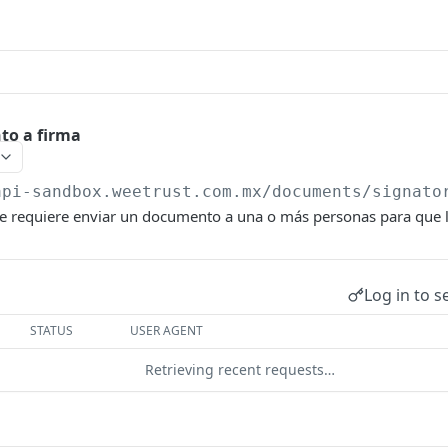
to a firma
api-sandbox.weetrust.com.mx
/documents/signato
se requiere enviar un documento a una o más personas para que l
Log in to s
STATUS
USER AGENT
Retrieving recent requests…