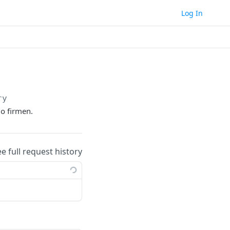
Log In
ry
o firmen.
ee full request history